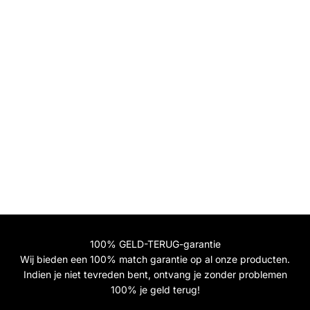
MARBL. Kabuki Brush
Easy Eyes
Aanbiedingsprijs
Aanbiedingspr
Normale
€14.95
€39.95
€79.95
SHOP NU
100% GELD-TERUG-garantie
Wij bieden een 100% match garantie op al onze producten.
Indien je niet tevreden bent, ontvang je zonder problemen
100% je geld terug!