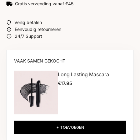
6 mm.
8 mm.
10 mm.
12 mm.
Gratis verzending vanaf €45
Veilig betalen
Eenvoudig retourneren
24/7 Support
VAAK SAMEN GEKOCHT
Long Lasting Mascara
€17.95
+ TOEVOEGEN