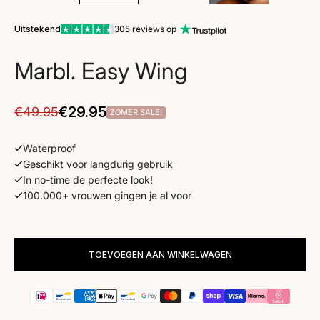
Uitstekend
305 reviews op
Marbl. Easy Wing
Aanbiedingsprijs
Normale prijs
€29.95
€49.95
ZOMER SALE!
Waterproof
Geschikt voor langdurig gebruik
In no-time de perfecte look!
100.000+ vrouwen gingen je al voor
Kleur Easy Wing:
Zwart
TOEVOEGEN AAN WINKELWAGEN
Zwart
Bruin
Easy Wing Grootte:
6 mm.